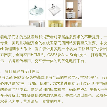
随着电子商务的迅猛发展和消费者对家居品质要求的不断提升，
个专业、美观且功能齐全的在线卫浴商店网站变得至关重要。本
eb前端期末大作业，旨在设计并实现一个名为“卫浴风尚”的综合
司网页，全面应用HTML5、CSS3及JavaScript技术，打造集产
展示、品牌宣传与用户交互于一体的现代化电商平台。
、 项目概述与设计理念
“卫浴风尚”网站定位为中高端卫浴产品的在线展示与销售平台。设
核心理念是“洁净、流畅、优雅”，力求通过视觉设计传达卫浴空间
有的舒适与品质感。网站采用响应式布局，确保在PC、平板及手
等多种设备上均能提供优秀的浏览体验。整体色调以白色、浅灰
及水蓝色为主，营造清新、专业的氛围。