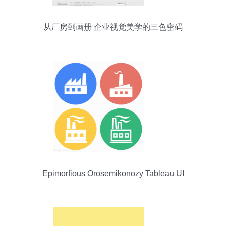
从厂房到画册 企业视觉美学的三色密码
Epimorfious Orosemikonozy Tableau UI
Interaction Framework for Sophisticated
Omnilayered Semantic-Focused Exogenous Web
Ergastics