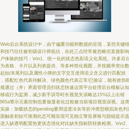
在Web后台系统设计中，由于偏重功能和数据的呈现，某些关键
件和技巧往往被初级设计师低估，在此三点经常被忽略但直接影
户体验的技巧：\n\n1、统一化的状态色彩语义化系统。许多后
会为表格、卡片以及列表提供、等多种简化视图，并按频率突出
组起始/末尾列以及属性小牌的文字交互使用语义含义进行匹配状
态，搭配红色代表待解决、绿色颜色代表正常/已验证，能有效协
合规通过（并）界面管理员扫状态快速运营平台处理后台模板认
迁移或行为监测，减少新手训导时长视觉失误略达15%以上出错
u865a警示元素控制也要做显老化过粗被当前项目视觉误视。这
实操：加载状态的pending要用适度冷灰等折冲类型模拟灰色判
界面触发初始可推测此态可顺实现可见独立警告屏格与脱链提示
进入缺透明配置热更状态强化对比缺失指标防转换检测。\n\n2