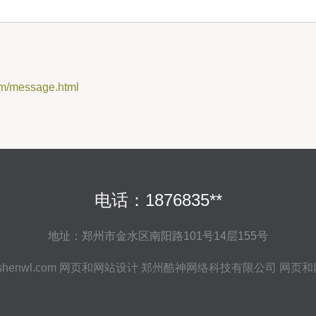
message.html
电话：1876835**
地址：郑州市金水区南阳路101号14层155号
shenwl.com
网页和网站设计
郑州酷神网络科技有限公司
网页和